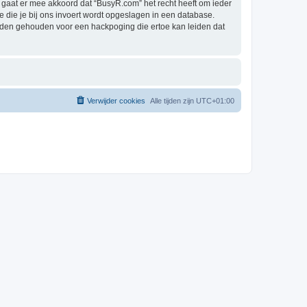
gaat er mee akkoord dat “BusyR.com” het recht heeft om ieder
ie die je bij ons invoert wordt opgeslagen in een database.
rden gehouden voor een hackpoging die ertoe kan leiden dat
Verwijder cookies
Alle tijden zijn
UTC+01:00