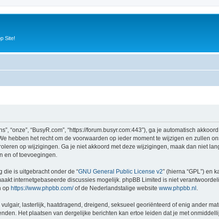
p Site!
”, “onze”, “BusyR.com”, “https://forum.busyr.com:443”), ga je automatisch akkoord
e hebben het recht om de voorwaarden op ieder moment te wijzigen en zullen ons b
oleren op wijzigingen. Ga je niet akkoord met deze wijzigingen, maak dan niet lan
n en of toevoegingen.
 die is uitgebracht onder de “
GNU General Public License v2
” (hierna “GPL”) en
akt internetgebaseerde discussies mogelijk. phpBB Limited is niet verantwoordelij
n op
https://www.phpbb.com/
of de Nederlandstalige website
www.phpbb.nl
.
vulgair, lasterlijk, haatdragend, dreigend, seksueel georiënteerd of enig ander mat
nden. Het plaatsen van dergelijke berichten kan ertoe leiden dat je met onmiddel