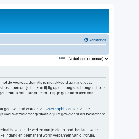
Aanmelden
Taal:
 met de voorwaarden. Als je niet akkoord gaat met deze
est doen om je hiervan tijdig op de hoogte te brengen, het is
ger gebruik van “BusyR.com”. Blijf je gebruik maken van
 kan gedownload worden via
www.phpbb.com
en via de
k voor wat wordt toegestaan of juist geweigerd als toelaatbare
eriaal bevat die de wetten van je eigen land, het land waar
lijke ingang en permanent wordt verbannen van dit forum.