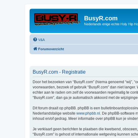
BusyR.com
Nederlands enige echte Holy Hip Ho
V&A
Forumoverzicht
BusyR.com - Registratie
Door het bezoeken van “BusyR.com” (hierna genoemd “wij”, “ons
voorwaarden, bezoek of gebruik “BusyR.com” dan niet langer. W
echter aan te raden om zelf de voorwaarden regelmatig te contr
“BusyR.com”, dan ga je automatisch akkoord met de wijziginge
Dit forum draait op phpBB. phpBB is een bulletinboardoplossing
Nederlandstalige website
www.phpbb.nl
. De phpBB-software ma
inhoud en/of gedrag. Meer informatie over phpBB kun je vinde
Je verklaart geen berichten te plaatsen die kwetsend, obsceen, 
“BusyR.com” is gehost of internationale wetgeving kunnen sche