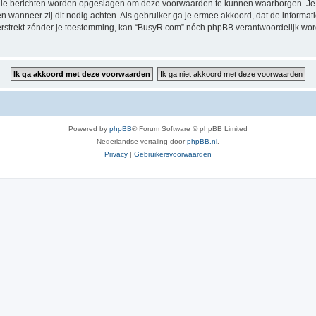
alle berichten worden opgeslagen om deze voorwaarden te kunnen waarborgen. Je 
sen wanneer zij dit nodig achten. Als gebruiker ga je ermee akkoord, dat de informat
verstrekt zónder je toestemming, kan “BusyR.com” nóch phpBB verantwoordelijk wo
Powered by
phpBB
® Forum Software © phpBB Limited
Nederlandse vertaling door
phpBB.nl
.
Privacy
|
Gebruikersvoorwaarden