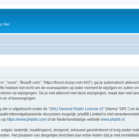
p Site!
”, “onze”, “BusyR.com”, “https://forum.busyr.com:443”), ga je automatisch akkoord
e hebben het recht om de voorwaarden op ieder moment te wijzigen en zullen ons b
oleren op wijzigingen. Ga je niet akkoord met deze wijzigingen, maak dan niet lan
n en of toevoegingen.
 die is uitgebracht onder de “
GNU General Public License v2
” (hierna “GPL”) en
akt internetgebaseerde discussies mogelijk. phpBB Limited is niet verantwoordelij
n op
https://www.phpbb.com/
of de Nederlandstalige website
www.phpbb.nl
.
vulgair, lasterlijk, haatdragend, dreigend, seksueel georiënteerd of enig ander mat
nden. Het plaatsen van dergelijke berichten kan ertoe leiden dat je met onmiddel