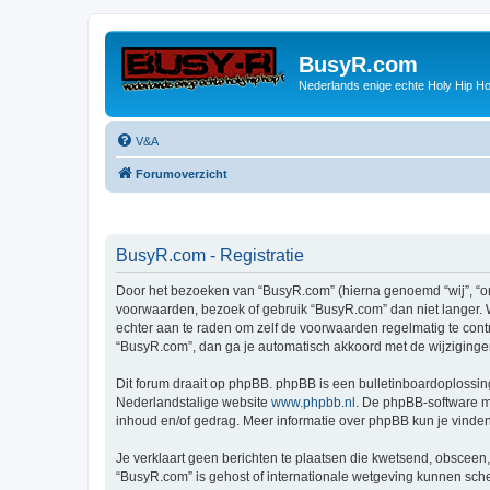
BusyR.com
Nederlands enige echte Holy Hip Ho
V&A
Forumoverzicht
BusyR.com - Registratie
Door het bezoeken van “BusyR.com” (hierna genoemd “wij”, “ons
voorwaarden, bezoek of gebruik “BusyR.com” dan niet langer. W
echter aan te raden om zelf de voorwaarden regelmatig te contr
“BusyR.com”, dan ga je automatisch akkoord met de wijziginge
Dit forum draait op phpBB. phpBB is een bulletinboardoplossing
Nederlandstalige website
www.phpbb.nl
. De phpBB-software ma
inhoud en/of gedrag. Meer informatie over phpBB kun je vinde
Je verklaart geen berichten te plaatsen die kwetsend, obsceen, 
“BusyR.com” is gehost of internationale wetgeving kunnen sche