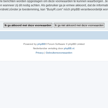
alle berichten worden opgeslagen om deze voorwaarden te kunnen waarborgen. Je 
sen wanneer zij dit nodig achten. Als gebruiker ga je ermee akkoord, dat de informat
verstrekt zónder je toestemming, kan “BusyR.com” nóch phpBB verantwoordelijk wo
Powered by
phpBB
® Forum Software © phpBB Limited
Nederlandse vertaling door
phpBB.nl
.
Privacy
|
Gebruikersvoorwaarden