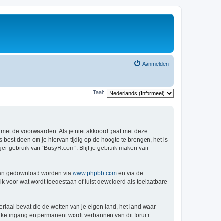
Aanmelden
Taal:
 met de voorwaarden. Als je niet akkoord gaat met deze
est doen om je hiervan tijdig op de hoogte te brengen, het is
ger gebruik van “BusyR.com”. Blijf je gebruik maken van
 kan gedownload worden via
www.phpbb.com
en via de
k voor wat wordt toegestaan of juist geweigerd als toelaatbare
eriaal bevat die de wetten van je eigen land, het land waar
lijke ingang en permanent wordt verbannen van dit forum.