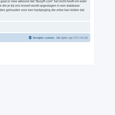
gaat er mee akkoord dat “BusyR.com” het recht heeft om ieder
ie die je bij ons invoert wordt opgeslagen in een database.
rden gehouden voor een hackpoging die ertoe kan leiden dat
Verwijder cookies
Alle tijden zijn
UTC+01:00