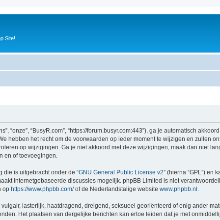
p Site!
”, “onze”, “BusyR.com”, “https://forum.busyr.com:443”), ga je automatisch akkoord
e hebben het recht om de voorwaarden op ieder moment te wijzigen en zullen ons b
oleren op wijzigingen. Ga je niet akkoord met deze wijzigingen, maak dan niet lan
n en of toevoegingen.
 die is uitgebracht onder de “
GNU General Public License v2
” (hierna “GPL”) en
akt internetgebaseerde discussies mogelijk. phpBB Limited is niet verantwoordelij
n op
https://www.phpbb.com/
of de Nederlandstalige website
www.phpbb.nl
.
vulgair, lasterlijk, haatdragend, dreigend, seksueel georiënteerd of enig ander mat
nden. Het plaatsen van dergelijke berichten kan ertoe leiden dat je met onmiddel