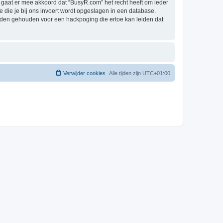
gaat er mee akkoord dat “BusyR.com” het recht heeft om ieder
ie die je bij ons invoert wordt opgeslagen in een database.
rden gehouden voor een hackpoging die ertoe kan leiden dat
Verwijder cookies
Alle tijden zijn
UTC+01:00