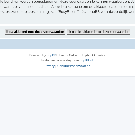
alle berichten worden opgeslagen om deze voorwaarden te kunnen waarborgen. Je 
sen wanneer zij dit nodig achten. Als gebruiker ga je ermee akkoord, dat de informat
verstrekt zónder je toestemming, kan “BusyR.com” nóch phpBB verantwoordelijk wo
Powered by
phpBB
® Forum Software © phpBB Limited
Nederlandse vertaling door
phpBB.nl
.
Privacy
|
Gebruikersvoorwaarden