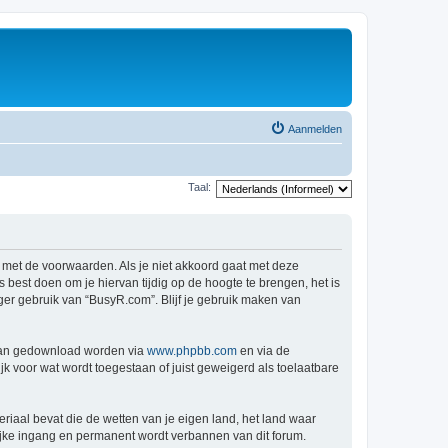
Aanmelden
Taal:
 met de voorwaarden. Als je niet akkoord gaat met deze
est doen om je hiervan tijdig op de hoogte te brengen, het is
ger gebruik van “BusyR.com”. Blijf je gebruik maken van
 kan gedownload worden via
www.phpbb.com
en via de
k voor wat wordt toegestaan of juist geweigerd als toelaatbare
eriaal bevat die de wetten van je eigen land, het land waar
lijke ingang en permanent wordt verbannen van dit forum.