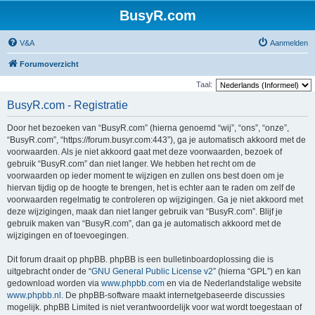
BusyR.com
V&A
Aanmelden
Forumoverzicht
Taal:
BusyR.com - Registratie
Door het bezoeken van “BusyR.com” (hierna genoemd “wij”, “ons”, “onze”,
“BusyR.com”, “https://forum.busyr.com:443”), ga je automatisch akkoord met de
voorwaarden. Als je niet akkoord gaat met deze voorwaarden, bezoek of
gebruik “BusyR.com” dan niet langer. We hebben het recht om de
voorwaarden op ieder moment te wijzigen en zullen ons best doen om je
hiervan tijdig op de hoogte te brengen, het is echter aan te raden om zelf de
voorwaarden regelmatig te controleren op wijzigingen. Ga je niet akkoord met
deze wijzigingen, maak dan niet langer gebruik van “BusyR.com”. Blijf je
gebruik maken van “BusyR.com”, dan ga je automatisch akkoord met de
wijzigingen en of toevoegingen.
Dit forum draait op phpBB. phpBB is een bulletinboardoplossing die is
uitgebracht onder de “
GNU General Public License v2
” (hierna “GPL”) en kan
gedownload worden via
www.phpbb.com
en via de Nederlandstalige website
www.phpbb.nl
. De phpBB-software maakt internetgebaseerde discussies
mogelijk. phpBB Limited is niet verantwoordelijk voor wat wordt toegestaan of