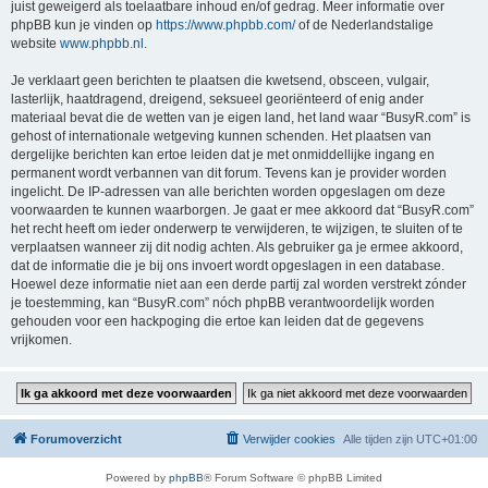
juist geweigerd als toelaatbare inhoud en/of gedrag. Meer informatie over
phpBB kun je vinden op
https://www.phpbb.com/
of de Nederlandstalige
website
www.phpbb.nl
.
Je verklaart geen berichten te plaatsen die kwetsend, obsceen, vulgair,
lasterlijk, haatdragend, dreigend, seksueel georiënteerd of enig ander
materiaal bevat die de wetten van je eigen land, het land waar “BusyR.com” is
gehost of internationale wetgeving kunnen schenden. Het plaatsen van
dergelijke berichten kan ertoe leiden dat je met onmiddellijke ingang en
permanent wordt verbannen van dit forum. Tevens kan je provider worden
ingelicht. De IP-adressen van alle berichten worden opgeslagen om deze
voorwaarden te kunnen waarborgen. Je gaat er mee akkoord dat “BusyR.com”
het recht heeft om ieder onderwerp te verwijderen, te wijzigen, te sluiten of te
verplaatsen wanneer zij dit nodig achten. Als gebruiker ga je ermee akkoord,
dat de informatie die je bij ons invoert wordt opgeslagen in een database.
Hoewel deze informatie niet aan een derde partij zal worden verstrekt zónder
je toestemming, kan “BusyR.com” nóch phpBB verantwoordelijk worden
gehouden voor een hackpoging die ertoe kan leiden dat de gegevens
vrijkomen.
Forumoverzicht
Verwijder cookies
Alle tijden zijn
UTC+01:00
Powered by
phpBB
® Forum Software © phpBB Limited