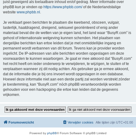
juist geweigerd als toelaatbare inhoud en/of gedrag. Meer informatie over
phpBB kun je vinden op
https://www.phpbb.com/
of de Nederlandstalige
website
www.phpbb.nl
.
Je verklaart geen berichten te plaatsen die kwetsend, obsceen, vulgair,
lasterlijk, haatdragend, dreigend, seksueel georiënteerd of enig ander
materiaal bevat die de wetten van je eigen land, het land waar “BusyR.com” is
gehost of internationale wetgeving kunnen schenden. Het plaatsen van
dergelijke berichten kan ertoe leiden dat je met onmiddellijke ingang en
permanent wordt verbannen van dit forum. Tevens kan je provider worden
ingelicht. De IP-adressen van alle berichten worden opgeslagen om deze
voorwaarden te kunnen waarborgen. Je gaat er mee akkoord dat “BusyR.com”
het recht heeft om ieder onderwerp te verwijderen, te wijzigen, te sluiten of te
verplaatsen wanneer zij dit nodig achten. Als gebruiker ga je ermee akkoord,
dat de informatie die je bij ons invoert wordt opgeslagen in een database.
Hoewel deze informatie niet aan een derde partij zal worden verstrekt zónder
je toestemming, kan “BusyR.com” nóch phpBB verantwoordelijk worden
gehouden voor een hackpoging die ertoe kan leiden dat de gegevens
vrijkomen.
Forumoverzicht
Verwijder cookies
Alle tijden zijn
UTC+01:00
Powered by
phpBB
® Forum Software © phpBB Limited