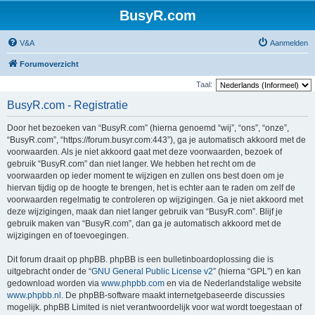
BusyR.com
V&A
Aanmelden
Forumoverzicht
Taal:
BusyR.com - Registratie
Door het bezoeken van “BusyR.com” (hierna genoemd “wij”, “ons”, “onze”,
“BusyR.com”, “https://forum.busyr.com:443”), ga je automatisch akkoord met de
voorwaarden. Als je niet akkoord gaat met deze voorwaarden, bezoek of
gebruik “BusyR.com” dan niet langer. We hebben het recht om de
voorwaarden op ieder moment te wijzigen en zullen ons best doen om je
hiervan tijdig op de hoogte te brengen, het is echter aan te raden om zelf de
voorwaarden regelmatig te controleren op wijzigingen. Ga je niet akkoord met
deze wijzigingen, maak dan niet langer gebruik van “BusyR.com”. Blijf je
gebruik maken van “BusyR.com”, dan ga je automatisch akkoord met de
wijzigingen en of toevoegingen.
Dit forum draait op phpBB. phpBB is een bulletinboardoplossing die is
uitgebracht onder de “
GNU General Public License v2
” (hierna “GPL”) en kan
gedownload worden via
www.phpbb.com
en via de Nederlandstalige website
www.phpbb.nl
. De phpBB-software maakt internetgebaseerde discussies
mogelijk. phpBB Limited is niet verantwoordelijk voor wat wordt toegestaan of