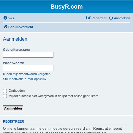
BusyR.com
V&A
Registreer
Aanmelden
Forumoverzicht
Aanmelden
Gebruikersnaam:
Wachtwoord:
Ik ben mijn wachtwoord vergeten
Stuur activatie-e-mail opnieuw
Onthouden
Mij deze sessie niet weergeven in de lijst met online gebruikers
REGISTREER
Om je te kunnen aanmelden, moet je geregistreerd zijn. Registratie neemt