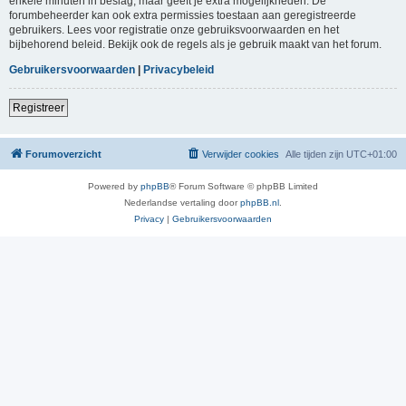
enkele minuten in beslag, maar geeft je extra mogelijkheden. De
forumbeheerder kan ook extra permissies toestaan aan geregistreerde
gebruikers. Lees voor registratie onze gebruiksvoorwaarden en het
bijbehorend beleid. Bekijk ook de regels als je gebruik maakt van het forum.
Gebruikersvoorwaarden
|
Privacybeleid
Registreer
Forumoverzicht
Verwijder cookies
Alle tijden zijn
UTC+01:00
Powered by
phpBB
® Forum Software © phpBB Limited
Nederlandse vertaling door
phpBB.nl
.
Privacy
|
Gebruikersvoorwaarden