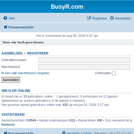
BusyR.com
V&A
Registreer
Aanmelden
Forumoverzicht
Het is momenteel do aug 06, 2026 6:07 am
Deze site heeft geen forums.
AANMELDEN
•
REGISTREER
Gebruikersnaam:
Wachtwoord:
Ik ben mijn wachtwoord vergeten
Onthouden
WIE IS ER ONLINE
In totaal zijn er
13
gebruikers online :: 1 geregistreerd, 0 verborgen en 12 gasten
(gebaseerd op actieve gebruikers in de laatste 5 minuten)
Het grootste aantal gebruikers online was
420
op ma jun 01, 2026 3:17 pm
STATISTIEKEN
Aantal berichten
118946
• Aantal onderwerpen
6111
• Aantal leden
308
• Ons nieuwste lid is
horozco
Forumoverzicht
Verwijder cookies
Alle tijden zijn
UTC+01:00