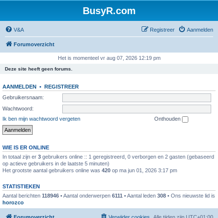
BusyR.com
V&A
Registreer
Aanmelden
Forumoverzicht
Het is momenteel vr aug 07, 2026 12:19 pm
Deze site heeft geen forums.
AANMELDEN
•
REGISTREER
Gebruikersnaam:
Wachtwoord:
Ik ben mijn wachtwoord vergeten
Onthouden
WIE IS ER ONLINE
In totaal zijn er
3
gebruikers online :: 1 geregistreerd, 0 verborgen en 2 gasten (gebaseerd
op actieve gebruikers in de laatste 5 minuten)
Het grootste aantal gebruikers online was
420
op ma jun 01, 2026 3:17 pm
STATISTIEKEN
Aantal berichten
118946
• Aantal onderwerpen
6111
• Aantal leden
308
• Ons nieuwste lid is
horozco
Forumoverzicht
Verwijder cookies
Alle tijden zijn
UTC+01:00