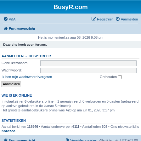
BusyR.com
V&A
Registreer
Aanmelden
Forumoverzicht
Het is momenteel za aug 08, 2026 9:08 pm
Deze site heeft geen forums.
AANMELDEN
•
REGISTREER
Gebruikersnaam:
Wachtwoord:
Ik ben mijn wachtwoord vergeten
Onthouden
WIE IS ER ONLINE
In totaal zijn er
6
gebruikers online :: 1 geregistreerd, 0 verborgen en 5 gasten (gebaseerd
op actieve gebruikers in de laatste 5 minuten)
Het grootste aantal gebruikers online was
420
op ma jun 01, 2026 3:17 pm
STATISTIEKEN
Aantal berichten
118946
• Aantal onderwerpen
6111
• Aantal leden
308
• Ons nieuwste lid is
horozco
Forumoverzicht
Verwijder cookies
Alle tijden zijn
UTC+01:00