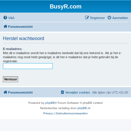
BusyR.com
V&A
Registreer
Aanmelden
Forumoverzicht
Herstel wachtwoord
E-mailadres:
Met dit e-mailadres wordt het e-mailadres bedoeld dat bij ons bekend is. Als je het e-
mailadres nog nooit hebt gewijzigd, is dit het e-mailadres dat je hebt gebruikt bij de
registratie.
Forumoverzicht
Verwijder cookies
Alle tijden zijn
UTC+01:00
Powered by
phpBB
® Forum Software © phpBB Limited
Nederlandse vertaling door
phpBB.nl
.
Privacy
|
Gebruikersvoorwaarden