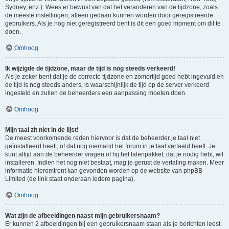
Sydney, enz.). Wees er bewust van dat het veranderen van de tijdzone, zoals
de meeste instellingen, alleen gedaan kunnen worden door geregistreerde
gebruikers. Als je nog niet geregistreerd bent is dit een goed moment om dit te
doen.
Omhoog
Ik wijzigde de tijdzone, maar de tijd is nog steeds verkeerd!
Als je zeker bent dat je de correcte tijdzone en zomertijd goed hebt ingevuld en
de tijd is nog steeds anders, is waarschijnlijk de tijd op de server verkeerd
ingesteld en zullen de beheerders een aanpassing moeten doen.
Omhoog
Mijn taal zit niet in de lijst!
De meest voorkomende reden hiervoor is dat de beheerder je taal niet
geïnstalleerd heeft, of dat nog niemand het forum in je taal vertaald heeft. Je
kunt altijd aan de beheerder vragen of hij het talenpakket, dat je nodig hebt, wil
installeren. Indien het nog niet bestaat, mag je gerust de vertaling maken. Meer
informatie hieromtrent kan gevonden worden op de website van phpBB
Limited (de link staat onderaan iedere pagina).
Omhoog
Wat zijn de afbeeldingen naast mijn gebruikersnaam?
Er kunnen 2 afbeeldingen bij een gebruikersnaam staan als je berichten leest.