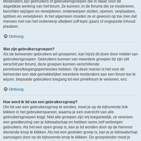
Moderators zijn gebruikers of gebruikersgroepen die in staan voor de
dagelijkse werking van het forum. Ze kunnen, in de forums die ze modereren,
berichten wijzigen en verwijderen; onderwerpen sluiten, openen, verplaatsen,
splitsen en verwijderen. In het algemeen moeten ze er gewoon op toe zien dat
mensen niet van het onderwerp afwijken (
off-topic
gaan) of ongepaste inhoud
plaatsen.
Omhoog
Wat zijn gebruikersgroepen?
Als de beheerder gebruikers wil groeperen, kan hij/zij dit doen door middel van
gebruikersgroepen. Gebruikers kunnen van meerdere groepen lid zijn (dit
verschilt per forum), deze groepen kunnen verschillende
permissies/toegangspermissies hebben. Op deze manier is het voor de
beheerder een stuk gemakkelijker meerdere moderators aan een forum toe te
wijzen, bepaalde gebruikers toegang tot een privéforum te verlenen, enz.
Omhoog
Hoe word ik lid van een gebruikersgroep?
Om lid van een gebruikersgroep te worden, moet je op de bijhorende link
klikken in het gebruikerspaneel, waarna je een overzicht van alle
gebruikersgroepen krijgt. Niet alle groepen zijn vrij toegankelijk, ze vereisen
een goedkeuring van je lidmaatschap en hebben soms zelf verborgen
gebruikers. Als het een open groep is, kan je lid worden door op de hiervoor
dienende knop te klikken. Als het een gesloten groep is, kan je je lidmaatschap
aanvragen door op de bijhorende knop te klikken. De groepsleider moet je