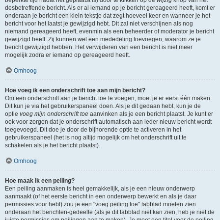
beperkte tijd nadat het geplaatst is) door te klikken op de
wijzig
knop van het
desbetreffende bericht. Als er al iemand op je bericht gereageerd heeft, komt er
onderaan je bericht een klein tekstje dat zegt hoeveel keer en wanneer je het
bericht voor het laatst je gewijzigd hebt. Dit zal niet verschijnen als nog
niemand gereageerd heeft, evenmin als een beheerder of moderator je bericht
gewijzigd heeft. Zij kunnen wel een mededeling toevoegen, waarom ze je
bericht gewijzigd hebben. Het verwijderen van een bericht is niet meer
mogelijk zodra er iemand op gereageerd heeft.
Omhoog
Hoe voeg ik een onderschrift toe aan mijn bericht?
Om een onderschrift aan je bericht toe te voegen, moet je er eerst één maken.
Dit kun je via het gebruikerspaneel doen. Als je dit gedaan hebt, kun je de
optie
voeg mijn onderschrift toe
aanvinken als je een bericht plaatst. Je kunt er
ook voor zorgen dat je onderschrift automatisch aan ieder nieuw bericht wordt
toegevoegd. Dit doe je door de bijhorende optie te activeren in het
gebruikerspaneel (het is nog altijd mogelijk om het onderschrift uit te
schakelen als je het bericht plaatst).
Omhoog
Hoe maak ik een peiling?
Een peiling aanmaken is heel gemakkelijk, als je een nieuw onderwerp
aanmaakt (of het eerste bericht in een onderwerp bewerkt en als je daar
permissies voor hebt) zou je een "voeg peiling toe" tabblad moeten zien
onderaan het berichten-gedeelte (als je dit tabblad niet kan zien, heb je niet de