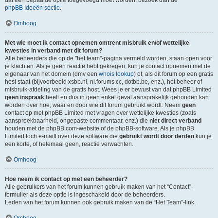
dat een bepaalde optie toegevoegd moet worden, bezoek dan de
phpBB Ideeën sectie
.
Omhoog
Met wie moet ik contact opnemen omtrent misbruik en/of wettelijke
kwesties in verband met dit forum?
Alle beheerders die op de "het team"-pagina vermeld worden, staan open voor
je klachten. Als je geen reactie hebt gekregen, kun je contact opnemen met de
eigenaar van het domein (dmv een
whois lookup
) of, als dit forum op een gratis
host staat (bijvoorbeeld xsbb.nl, nl.forums.cc, dotbb.be, enz.), het beheer of
misbruik-afdeling van de gratis host. Wees je er bewust van dat phpBB Limited
geen inspraak
heeft en dus in geen enkel geval aansprakelijk gehouden kan
worden over hoe, waar en door wie dit forum gebruikt wordt. Neem
geen
contact op met phpBB Limited met vragen over wettelijke kwesties (zoals
aanspreekbaarheid, ongepaste commentaar, enz.) die
niet direct verband
houden met de phpBB.com-website of de phpBB-software. Als je phpBB
Limited toch e-mailt over deze software die
gebruikt wordt door derden
kun je
een korte, of helemaal geen, reactie verwachten.
Omhoog
Hoe neem ik contact op met een beheerder?
Alle gebruikers van het forum kunnen gebruik maken van het “Contact”-
formulier als deze optie is ingeschakeld door de beheerders.
Leden van het forum kunnen ook gebruik maken van de “Het Team”-link.