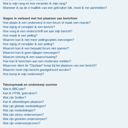
Wat is mijn rang en hoe verander ik mijn rang?
Wanneer ik op de e-maillink van een gebruiker klik, moet ik me aanmelden?
Vragen in verband met het plaatsen van berichten
Hoe plaats ik een onderwerp in een forum of maak een reactie?
Hoe wijzig of verwijder ik een bericht?
Hoe voeg ik een onderschrift toe aan mijn bericht?
Hoe maak ik een peiling?
Waarom kan ik niet meer peilingsopties toevoegen?
Hoe wijzig of verwijder ik een peiling?
Waarom kan ik een bepaald forum niet openen?
Waarom kan ik geen bijlagen toevoegen?
Waarom ontving ik een waarschuwing?
Hoe kan ik berichten aan een moderator melden?
Waarvoor dient de "Opslaan"-knop bij het plaatsen van een bericht?
Waarom moet mijn bericht goedgekeurd worden?
Hoe bump ik mijn onderwerp?
Tekstopmaak en onderwerp soorten
Wat is BBCode?
Kan ik HTML gebruiken?
Wat zijn Smilies?
Kan ik afbeeldingen plaatsen?
Wat zijn globale mededelingen?
Wat zijn mededelingen?
Wat zijn sticky onderwerpen?
Wat zijn gesloten onderwerpen?
Wat zijn onderwerpiconen?