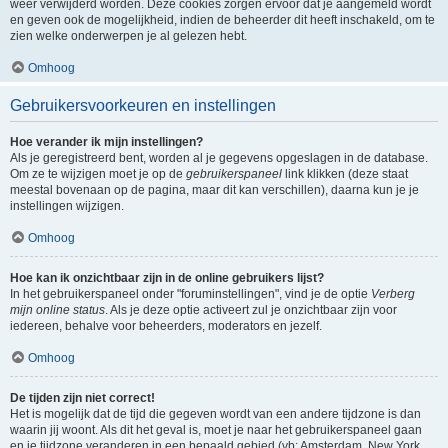
weer verwijderd worden. Deze cookies zorgen ervoor dat je aangemeld wordt
en geven ook de mogelijkheid, indien de beheerder dit heeft inschakeld, om te
zien welke onderwerpen je al gelezen hebt.
Omhoog
Gebruikersvoorkeuren en instellingen
Hoe verander ik mijn instellingen?
Als je geregistreerd bent, worden al je gegevens opgeslagen in de database.
Om ze te wijzigen moet je op de
gebruikerspaneel
link klikken (deze staat
meestal bovenaan op de pagina, maar dit kan verschillen), daarna kun je je
instellingen wijzigen.
Omhoog
Hoe kan ik onzichtbaar zijn in de online gebruikers lijst?
In het gebruikerspaneel onder "foruminstellingen", vind je de optie
Verberg
mijn online status
. Als je deze optie activeert zul je onzichtbaar zijn voor
iedereen, behalve voor beheerders, moderators en jezelf.
Omhoog
De tijden zijn niet correct!
Het is mogelijk dat de tijd die gegeven wordt van een andere tijdzone is dan
waarin jij woont. Als dit het geval is, moet je naar het gebruikerspaneel gaan
en je tijdzone veranderen in een bepaald gebied (vb: Amsterdam, New York,