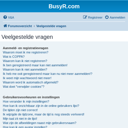
BusyR.com
V&A
Registreer
Aanmelden
Forumoverzicht
Veelgestelde vragen
Veelgestelde vragen
Aanmeld- en registratievragen
Waarom moet ik me registreren?
Wat is COPPA?
Waarom kan ik niet registreren?
Ik ben geregistreerd maar kan niet aanmelden!
Waarom kan ik niet aanmelden?
Ik heb me ooit geregistreerd maar kan nu niet meer aanmelden!?
Ik weet mijn wachtwoord niet meer!
Waarom word ik automatisch afgemeld?
Wat doet "verwijder cookies"?
Gebruikersvoorkeuren en instellingen
Hoe verander ik mijn instellingen?
Hoe kan ik onzichtbaar zijn in de online gebruikers lijst?
De tijden zijn niet correct!
Ik wijzigde de tijdzone, maar de tijd is nog steeds verkeerd!
Mijn taal zit niet in de lijst!
Wat zijn de afbeeldingen naast mijn gebruikersnaam?
Hoe kan ik een avatar instellen?