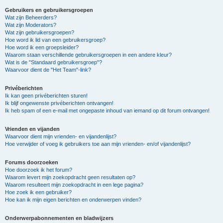
Gebruikers en gebruikersgroepen
Wat zijn Beheerders?
Wat zijn Moderators?
Wat zijn gebruikersgroepen?
Hoe word ik lid van een gebruikersgroep?
Hoe word ik een groepsleider?
Waarom staan verschillende gebruikersgroepen in een andere kleur?
Wat is de "Standaard gebruikersgroep"?
Waarvoor dient de "Het Team"-link?
Privéberichten
Ik kan geen privéberichten sturen!
Ik blijf ongewenste privéberichten ontvangen!
Ik heb spam of een e-mail met ongepaste inhoud van iemand op dit forum ontvangen!
Vrienden en vijanden
Waarvoor dient mijn vrienden- en vijandenlijst?
Hoe verwijder of voeg ik gebruikers toe aan mijn vrienden- en/of vijandenlijst?
Forums doorzoeken
Hoe doorzoek ik het forum?
Waarom levert mijn zoekopdracht geen resultaten op?
Waarom resulteert mijn zoekopdracht in een lege pagina?
Hoe zoek ik een gebruiker?
Hoe kan ik mijn eigen berichten en onderwerpen vinden?
Onderwerpabonnementen en bladwijzers