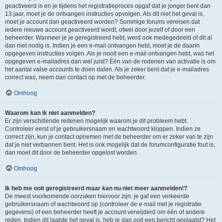
geactiveerd is en je tijdens het registratieproces opgaf dat je jonger bent dan
13 jaar, moet je de ontvangen instructies opvolgen. Als dit niet het geval is,
moet je account dan geactiveerd worden? Sommige forums vereisen dat
iedere nieuwe account geactiveerd wordt, ofwel door jezelf of door een
beheerder. Wanneer je je geregistreerd hebt, werd ook medegedeeld of dit al
dan niet nodig is. Indien je een e-mail ontvangen hebt, moet je de daarin
opgegeven instructies volgen. Als je nooit een e-mail ontvangen hebt, was het
opgegeven e-mailadres dan wel juist? Één van de redenen van activatie is om
het aantal valse accounts te doen dalen. Als je zeker bent dat je e-mailadres
correct was, neem dan contact op met de beheerder.
Omhoog
Waarom kan ik niet aanmelden?
Er zijn verschillende redenen mogelijk waarom je dit probleem hebt.
Controleer eerst of je gebruikersnaam en wachtwoord kloppen. Indien ze
correct zijn, kun je contact opnemen met de beheerder om er zeker van te zijn
dat je niet verbannen bent. Het is ook mogelijk dat de forumconfiguratie fout is,
dan moet dit door de beheerder opgelost worden.
Omhoog
Ik heb me ooit geregistreerd maar kan nu niet meer aanmelden!?
De meest voorkomende oorzaken hiervoor zijn: je gaf een verkeerde
gebruikersnaam of wachtwoord op (controleer de e-mail met je registratie
gegevens) of een beheerder heeft je account verwijderd om één of andere
reden. Indien dit laatste het geval is, heb je dan ooit een bericht geplaatst? Het