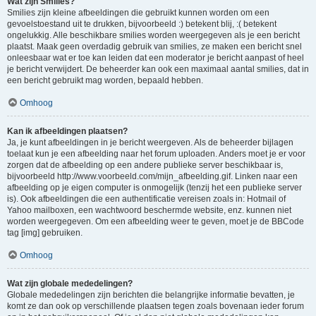
Wat zijn Smilies?
Smilies zijn kleine afbeeldingen die gebruikt kunnen worden om een
gevoelstoestand uit te drukken, bijvoorbeeld :) betekent blij, :( betekent
ongelukkig. Alle beschikbare smilies worden weergegeven als je een bericht
plaatst. Maak geen overdadig gebruik van smilies, ze maken een bericht snel
onleesbaar wat er toe kan leiden dat een moderator je bericht aanpast of heel
je bericht verwijdert. De beheerder kan ook een maximaal aantal smilies, dat in
een bericht gebruikt mag worden, bepaald hebben.
Omhoog
Kan ik afbeeldingen plaatsen?
Ja, je kunt afbeeldingen in je bericht weergeven. Als de beheerder bijlagen
toelaat kun je een afbeelding naar het forum uploaden. Anders moet je er voor
zorgen dat de afbeelding op een andere publieke server beschikbaar is,
bijvoorbeeld http://www.voorbeeld.com/mijn_afbeelding.gif. Linken naar een
afbeelding op je eigen computer is onmogelijk (tenzij het een publieke server
is). Ook afbeeldingen die een authentificatie vereisen zoals in: Hotmail of
Yahoo mailboxen, een wachtwoord beschermde website, enz. kunnen niet
worden weergegeven. Om een afbeelding weer te geven, moet je de BBCode
tag [img] gebruiken.
Omhoog
Wat zijn globale mededelingen?
Globale mededelingen zijn berichten die belangrijke informatie bevatten, je
komt ze dan ook op verschillende plaatsen tegen zoals bovenaan ieder forum