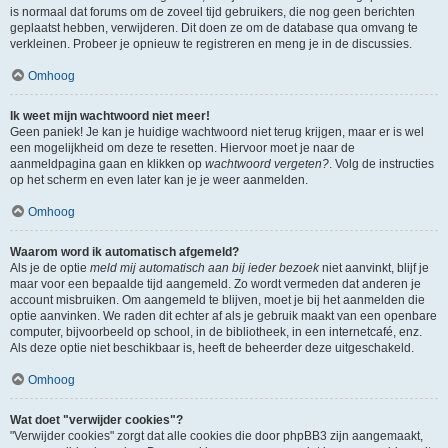
is normaal dat forums om de zoveel tijd gebruikers, die nog geen berichten
geplaatst hebben, verwijderen. Dit doen ze om de database qua omvang te
verkleinen. Probeer je opnieuw te registreren en meng je in de discussies.
Omhoog
Ik weet mijn wachtwoord niet meer!
Geen paniek! Je kan je huidige wachtwoord niet terug krijgen, maar er is wel
een mogelijkheid om deze te resetten. Hiervoor moet je naar de
aanmeldpagina gaan en klikken op
wachtwoord vergeten?
. Volg de instructies
op het scherm en even later kan je je weer aanmelden.
Omhoog
Waarom word ik automatisch afgemeld?
Als je de optie
meld mij automatisch aan bij ieder bezoek
niet aanvinkt, blijf je
maar voor een bepaalde tijd aangemeld. Zo wordt vermeden dat anderen je
account misbruiken. Om aangemeld te blijven, moet je bij het aanmelden die
optie aanvinken. We raden dit echter af als je gebruik maakt van een openbare
computer, bijvoorbeeld op school, in de bibliotheek, in een internetcafé, enz.
Als deze optie niet beschikbaar is, heeft de beheerder deze uitgeschakeld.
Omhoog
Wat doet "verwijder cookies"?
"Verwijder cookies" zorgt dat alle cookies die door phpBB3 zijn aangemaakt,