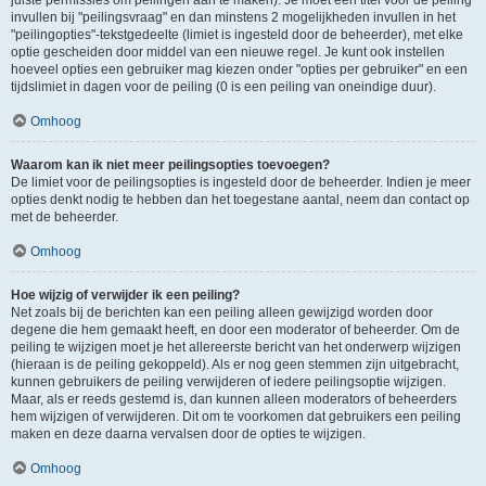
juiste permissies om peilingen aan te maken). Je moet een titel voor de peiling
invullen bij "peilingsvraag" en dan minstens 2 mogelijkheden invullen in het
"peilingopties"-tekstgedeelte (limiet is ingesteld door de beheerder), met elke
optie gescheiden door middel van een nieuwe regel. Je kunt ook instellen
hoeveel opties een gebruiker mag kiezen onder "opties per gebruiker" en een
tijdslimiet in dagen voor de peiling (0 is een peiling van oneindige duur).
Omhoog
Waarom kan ik niet meer peilingsopties toevoegen?
De limiet voor de peilingsopties is ingesteld door de beheerder. Indien je meer
opties denkt nodig te hebben dan het toegestane aantal, neem dan contact op
met de beheerder.
Omhoog
Hoe wijzig of verwijder ik een peiling?
Net zoals bij de berichten kan een peiling alleen gewijzigd worden door
degene die hem gemaakt heeft, en door een moderator of beheerder. Om de
peiling te wijzigen moet je het allereerste bericht van het onderwerp wijzigen
(hieraan is de peiling gekoppeld). Als er nog geen stemmen zijn uitgebracht,
kunnen gebruikers de peiling verwijderen of iedere peilingsoptie wijzigen.
Maar, als er reeds gestemd is, dan kunnen alleen moderators of beheerders
hem wijzigen of verwijderen. Dit om te voorkomen dat gebruikers een peiling
maken en deze daarna vervalsen door de opties te wijzigen.
Omhoog