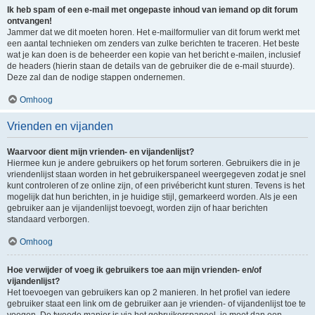
Ik heb spam of een e-mail met ongepaste inhoud van iemand op dit forum
ontvangen!
Jammer dat we dit moeten horen. Het e-mailformulier van dit forum werkt met
een aantal technieken om zenders van zulke berichten te traceren. Het beste
wat je kan doen is de beheerder een kopie van het bericht e-mailen, inclusief
de headers (hierin staan de details van de gebruiker die de e-mail stuurde).
Deze zal dan de nodige stappen ondernemen.
Omhoog
Vrienden en vijanden
Waarvoor dient mijn vrienden- en vijandenlijst?
Hiermee kun je andere gebruikers op het forum sorteren. Gebruikers die in je
vriendenlijst staan worden in het gebruikerspaneel weergegeven zodat je snel
kunt controleren of ze online zijn, of een privébericht kunt sturen. Tevens is het
mogelijk dat hun berichten, in je huidige stijl, gemarkeerd worden. Als je een
gebruiker aan je vijandenlijst toevoegt, worden zijn of haar berichten
standaard verborgen.
Omhoog
Hoe verwijder of voeg ik gebruikers toe aan mijn vrienden- en/of
vijandenlijst?
Het toevoegen van gebruikers kan op 2 manieren. In het profiel van iedere
gebruiker staat een link om de gebruiker aan je vrienden- of vijandenlijst toe te