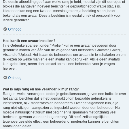
De eerste afbeelding geeft aan welke rang je hebt, meestal zijn dit sterretjes of
blokjes die aangeven hoeveel berichten je geplaatst hebt of wat je status is.
Hieronder kan nog een tweede, meestal grotere, afbeelding staan, beter
bekend als een avatar. Deze afbeelding is meestal uniek of persoonlijk voor
iedere gebruiker.
Omhoog
Hoe kan ik een avatar instellen?
In je Gebruikerspaneel, onder “Profiel” kun je een avatar toevoegen door
gebruik te maken van één van de volgende vier methodes: Gravatar, Galerij,
Afstand of Upload. Het is aan de beheerders om avatars in te schakelen en om
te kiezen op welke manier je een avatar kan gebruiken. Als je geen avatars
kunt gebruiken, neem dan contact op met een beheerder voor je vragen
hierover.
Omhoog
Wat is mijn rang en hoe verander ik mijn rang?
Rangen, welke verschijnen onder je gebruikersnaam, geven een indicatie over
het aantal berchten dat je hebt gemaakt of om bepaalde gebruikers te
identificeren, bijv. moderators en beheerders. Over het algemeen kun je je
rang niet wijzigen, aangezien ze ingesteld worden door een beheerder. Nu
moet je natuurlijk het forum niet beginnen te spammen met onzinnig veel
berichten, gewoon voor een hogere rang. Dit heeft zelfs mogelijk het
tegenovergestelde effect, een beheerder of moderator kunnen je berichten
aantal doen dalen.