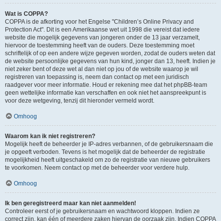
Wat is COPPA?
COPPA is de afkorting voor het Engelse "Children’s Online Privacy and
Protection Act". Dit is een Amerikaanse wet uit 1998 die vereist dat iedere
website die mogelijk gegevens van jongeren onder de 13 jaar verzamelt,
hiervoor de toestemming heeft van de ouders. Deze toestemming moet
schriftelijk of op een andere wijze gegeven worden, zodat de ouders weten dat
de website persoonlijke gegevens van hun kind, jonger dan 13, heeft. Indien je
niet zeker bent of deze wet al dan niet op jou of de website waarop je wil
registreren van toepassing is, neem dan contact op met een juridisch
raadgever voor meer informatie. Houd er rekening mee dat het phpBB-team
geen wettelijke informatie kan verschaffen en ook niet het aanspreekpunt is
voor deze wetgeving, tenzij dit hieronder vermeld wordt.
Omhoog
Waarom kan ik niet registreren?
Mogelijk heeft de beheerder je IP-adres verbannen, of de gebruikersnaam die
je opgeeft verboden. Tevens is het mogelijk dat de beheerder de registratie
mogelijkheid heeft uitgeschakeld om zo de registratie van nieuwe gebruikers
te voorkomen. Neem contact op met de beheerder voor verdere hulp.
Omhoog
Ik ben geregistreerd maar kan niet aanmelden!
Controleer eerst of je gebruikersnaam en wachtwoord kloppen. Indien ze
correct zijn, kan één of meerdere zaken hiervan de oorzaak zijn. Indien COPPA