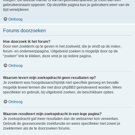
voegen. De tweede manier is via het gebruikerspaneel, je moet dan een
gebruikersnaam opgeven. Op dezelfde pagina kun je gebruikers weer van de
lijst verwijderen.
Omhoog
Forums doorzoeken
Hoe doorzoek ik het forum?
Door een zoekterm op te geven in het zoekveld, die je vindt op de index-,
forum- en onderwerppagina. Uitgebreid zoeken is mogelijk door op de
"zoeken" link te klikken, deze vind je op iedere pagina.
Omhoog
Waarom levert mijn zoekopdracht geen resultaten op?
Je zoekterm was hoogstwaarschijnlijk niet specifiek genoeg en bevatte
mogelijk teveel termen die niet door phpBB3 geïndexeerd worden. Wees
specifieker en gebruik, bij uitgebreid zoeken, de beschikbare opties.
Omhoog
Waarom resulteert mijn zoekopdracht in een lege pagina?
Je zoekopdracht gaf meer resultaten dan de webserver kon verwerken.
Gebruik de geavanceerde zoekfunctie en wees specifieker met zowel je
zoektermen als de te doorzoeken forums.